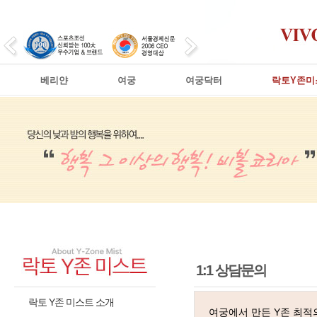
베리얀
여궁
여궁닥터
락토Y존미
1:1 상담문의
락토 Y존 미스트 소개
여궁에서 만든 Y존 최적